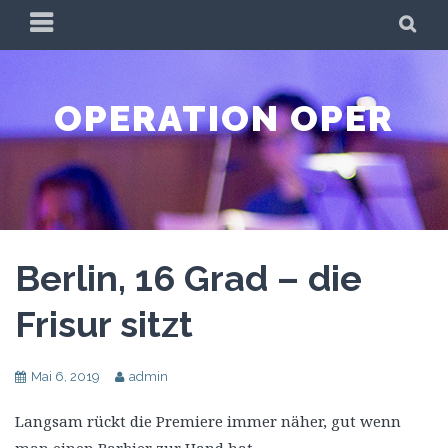
Skip
PRIMARY
SE
to
MENU
content
OPERATION OPER
Berlin, 16 Grad – die
Frisur sitzt
Mai 6, 2019
admin
Langsam rückt die Premiere immer näher, gut wenn