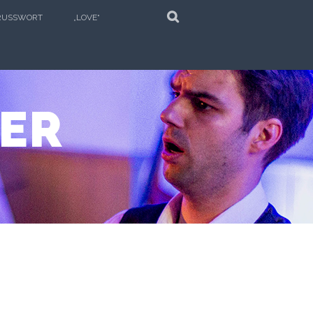
SEARCH
RUSSWORT
„LOVE“
PER