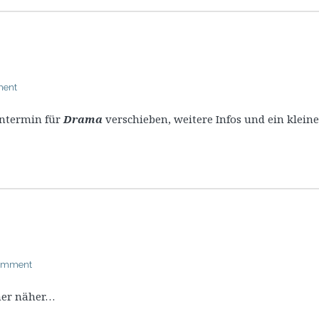
ment
entermin für
Drama
verschieben, weitere Infos und ein klein
comment
mer näher…