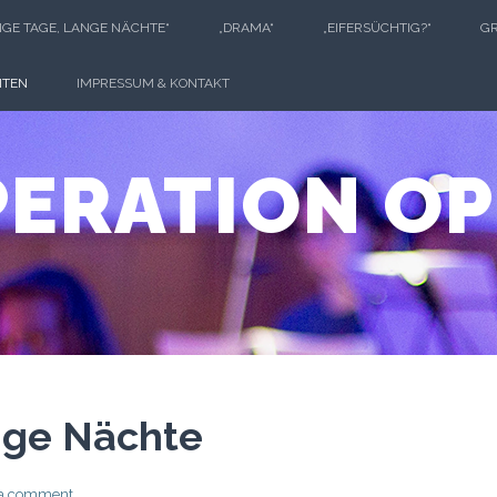
NGE TAGE, LANGE NÄCHTE“
„DRAMA“
„EIFERSÜCHTIG?“
G
ITEN
IMPRESSUM & KONTAKT
ERATION O
nge Nächte
 a comment